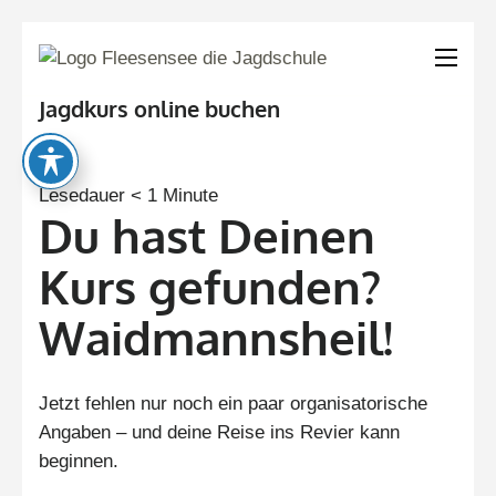
Fleesensee
Deine Jagdausbilder
– Die
in Mecklenburg-
Jagdkurs online buchen
Jagdschule
Vorpommern
Lesedauer
< 1
Minute
Du hast Deinen
Kurs gefunden?
Waidmannsheil!
Jetzt fehlen nur noch ein paar organisatorische
Angaben – und deine Reise ins Revier kann
beginnen.