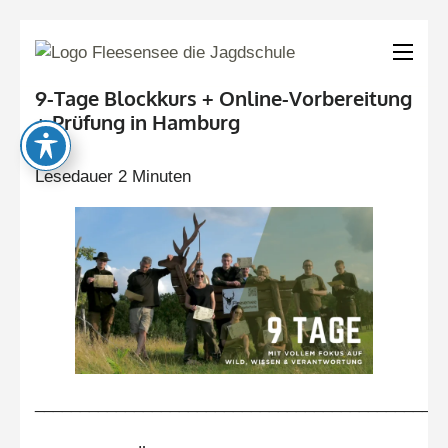
Fleesensee
Deine Jagdausbilder
– Die
in Mecklenburg-
9-Tage Blockkurs + Online-Vorbereitung
Jagdschule
+ Prüfung in Hamburg
Vorpommern
Lesedauer
2
Minuten
_____________________________________________