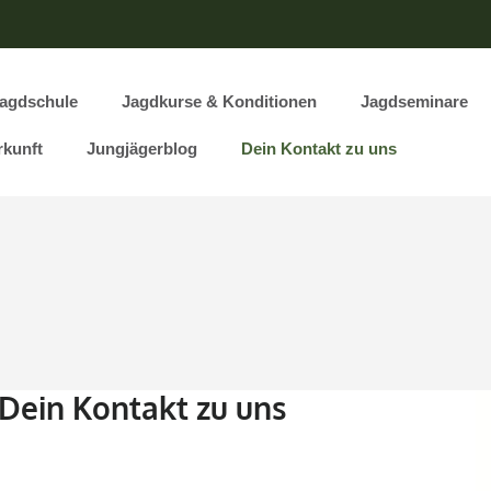
Jagdschule
Jagdkurse & Konditionen
Jagdseminare
sensee – Die Jagdschule
usbilder in Mecklenburg-Vorpommern
rkunft
Jungjägerblog
Dein Kontakt zu uns
 Dein Kontakt zu uns