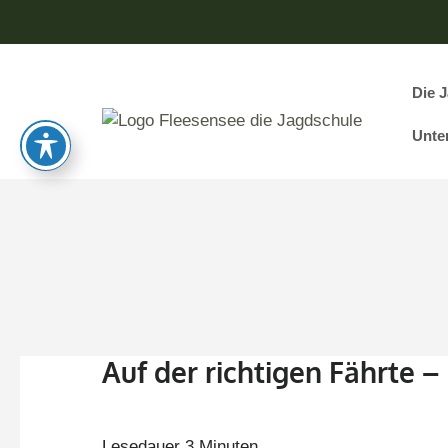
Die 
Flee
Deine Jagda
Unte
Auf der richtigen Fährte –
Lesedauer
3
Minuten