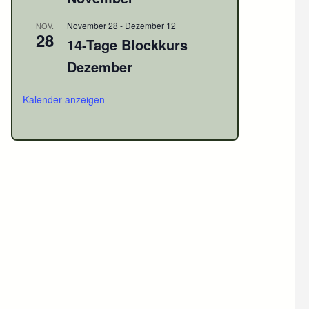
November 28
-
Dezember 12
NOV.
28
14-Tage Blockkurs
Dezember
Kalender anzeigen