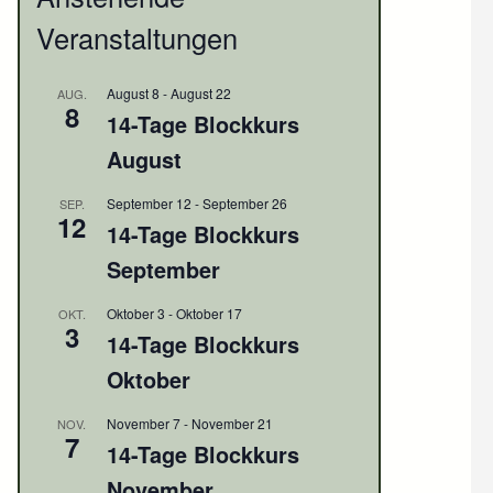
Veranstaltungen
August 8
-
August 22
AUG.
8
14-Tage Blockkurs
August
September 12
-
September 26
SEP.
12
14-Tage Blockkurs
September
Oktober 3
-
Oktober 17
OKT.
3
14-Tage Blockkurs
Oktober
November 7
-
November 21
NOV.
7
14-Tage Blockkurs
November